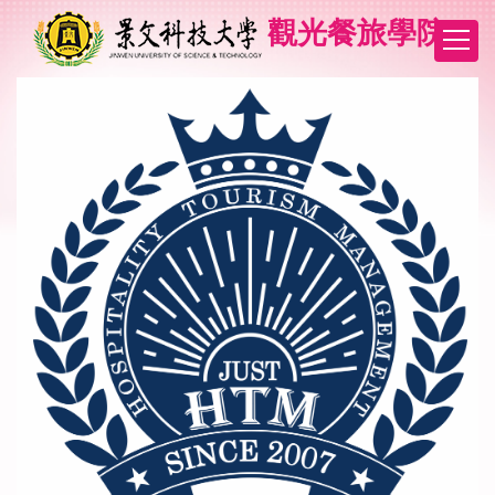
跳
觀光餐旅學院
到
主
要
內
容
區