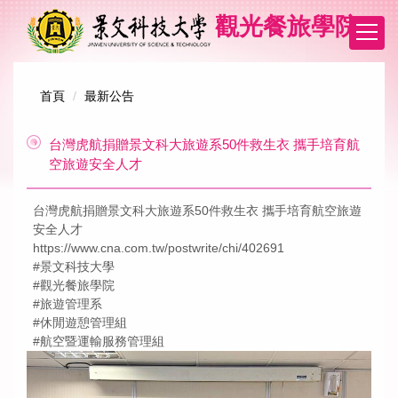
跳
觀光餐旅學院
到
主
要
內
首頁
最新公告
容
區
台灣虎航捐贈景文科大旅遊系50件救生衣 攜手培育航
空旅遊安全人才
台灣虎航捐贈景文科大旅遊系50件救生衣 攜手培育航空旅遊
安全人才
https://www.cna.com.tw/postwrite/chi/402691
#景文科技大學
#觀光餐旅學院
#旅遊管理系
#休閒遊憩管理組
#航空暨運輸服務管理組